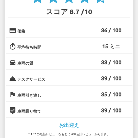
スコア 8.7 /10
credit_card
86 / 100
価格
timer
15 ミニ
平均待ち時間
directions_car
88 / 100
車両の質
room_service
89 / 100
デスクサービス
flag
85 / 100
車両引き渡し
beenhere
89 / 100
車両乗り捨て
お出迎え
* 162 の最新レビューをもとに200合計レビューから計算。