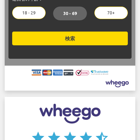
18 - 29
70+
30 - 69
検索
star
star
star
star
star_half