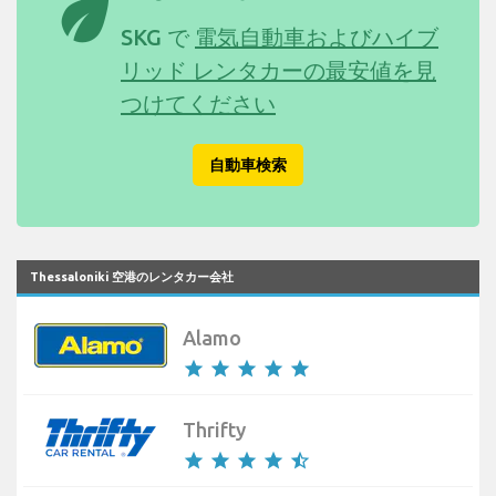
eco
SKG で
電気自動車およびハイブ
リッド レンタカーの最安値を見
つけてください
自動車検索
Thessaloniki 空港のレンタカー会社
Alamo
star
star
star
star
star
Thrifty
star
star
star
star
star_half