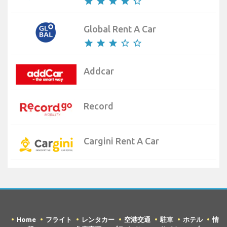
star
star
star
star
star_border
Global Rent A Car
star
star
star
star_border
star_border
Addcar
Record
Cargini Rent A Car
Home
フライト
レンタカー
空港交通
駐車
ホテル
情