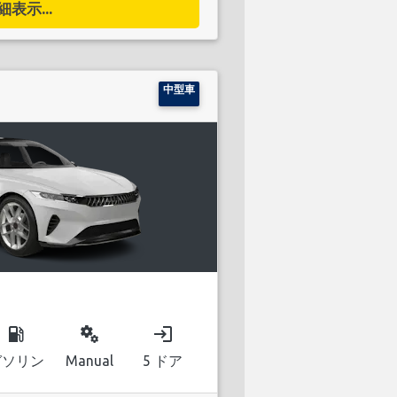
細表示...
中型車
local_gas_station
miscellaneous_services
login
ガソリン
Manual
5 ドア