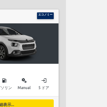
エコノミー
local_gas_station
miscellaneous_services
login
ガソリン
Manual
5 ドア
細表示...