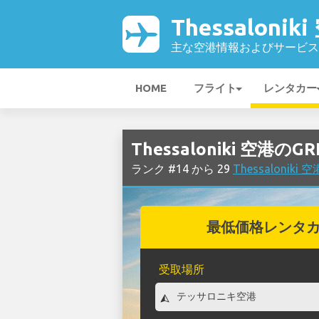
Thessalonik
主な空港情報およびサービス
HOME
フライト
レンタカー
Thessaloniki 空港
ランク #14 から 29
Thessaloni
最低価格レンタ
受取場所