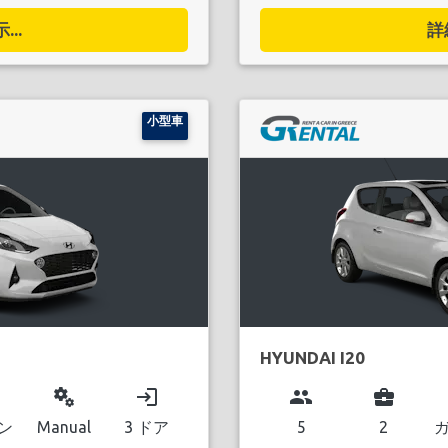
..
詳
小型車
HYUNDAI I20
miscellaneous_services
login
group
business_center
ン
Manual
3 ドア
5
2