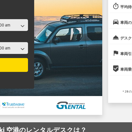
timer
平均待
directions_car
車両の
room_service
デスク
flag
車両引
beenhere
車両乗
* 2
loniki 空港のレンタルデスクは？