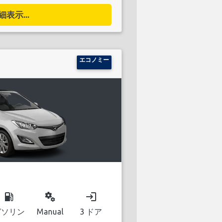
細表示...
エコノミー
local_gas_station
miscellaneous_services
login
ガソリン
Manual
3 ドア