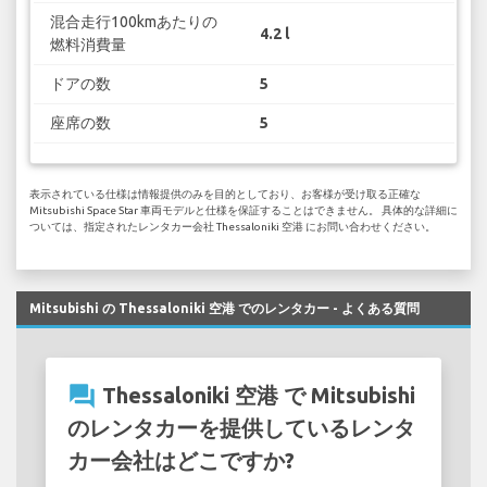
混合走行100kmあたりの
4.2 l
燃料消費量
ドアの数
5
座席の数
5
表示されている仕様は情報提供のみを目的としており、お客様が受け取る正確な
Mitsubishi Space Star 車両モデルと仕様を保証することはできません。 具体的な詳細に
ついては、指定されたレンタカー会社 Thessaloniki 空港 にお問い合わせください。
Mitsubishi の Thessaloniki 空港 でのレンタカー - よくある質問
question_answer
Thessaloniki 空港 で Mitsubishi
のレンタカーを提供しているレンタ
カー会社はどこですか?