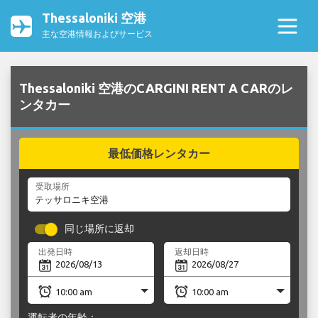
Thessaloniki 空港
主な空港情報およびサービス
Thessaloniki 空港のCARGINI RENT A CARのレ
ンタカー
最低価格レンタカー
受取場所
同じ場所に返却
出発日時
返却日時
運転者の年齢：