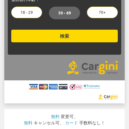
18 - 29
70+
30 - 69
検索
無料
変更可、
無料
キャンセル可、
カード
手数料なし！