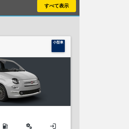
すべて表示
小型車
local_gas_station
miscellaneous_services
login