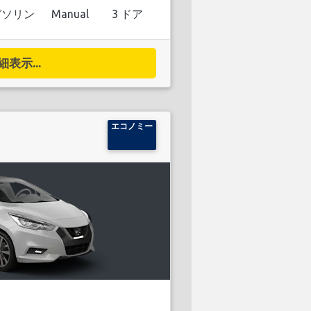
ガソリン
Manual
3 ドア
細表示...
エコノミー