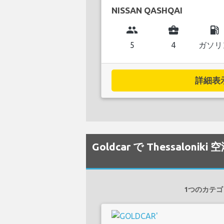
NISSAN QASHQAI
group
business_center
local_gas_station
5
4
ガソリ
詳細表示.
Goldcar で Thessal
1つのカテゴリ