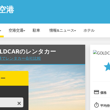
i 空港
空港交通
駐車
情報&ニュース
ホテル
のGOLDCARのレンタカー
ki 空港でレンタカー会社比較
st
カー
credit_card
価格
timer
平均待