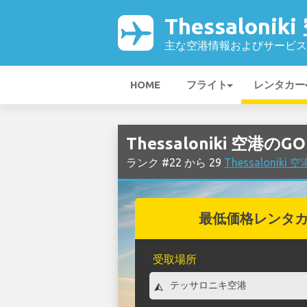
Thessalonik
主な空港情報およびサービス
HOME
フライト
レンタカー
Thessaloniki 空港
ランク #22 から 29
Thessaloni
最低価格レンタ
受取場所