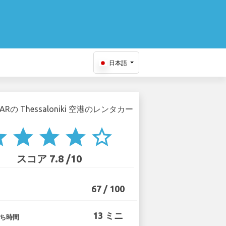
日本語
ar
star
star
star
star_border
スコア 7.8 /10
67 / 100
13 ミニ
ち時間