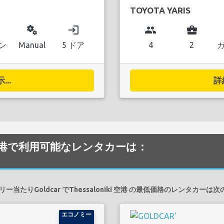
TOYOTA YARIS
miscellaneous_services
login
group
business_center
ン
Manual
5 ドア
4
2
..
詳
oniki 空港で利用可能なレンタカーは：
ー当たりGoldcar でThessaloniki 空港 の最低価格のレンタカーは
エコノミー