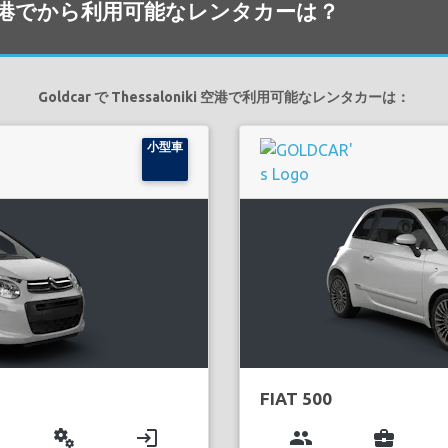
oniki 空港でから利用可能なレンタカーは？
Goldcar で Thessaloniki 空港で利用可能なレンタカーは：
小型車
FIAT 500
miscellaneous_services
login
group
business_center