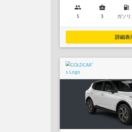
group
business_center
local_gas_station
5
3
ガソリ
詳細表示.