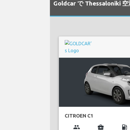
Goldcar で Thessal
CITROEN C1
group
business_center
local_gas_station