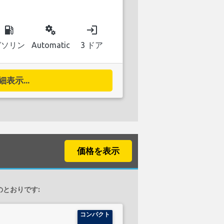
local_gas_station
miscellaneous_services
login
ガソリン
Automatic
3 ドア
細表示...
価格を表示
次のとおりです:
コンパクト