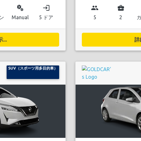
miscellaneous_services
login
group
business_center
ン
Manual
5 ドア
5
2
..
詳
SUV（スポーツ用多目的車）