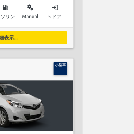
local_gas_station
miscellaneous_services
login
ガソリン
Manual
5 ドア
細表示...
小型車