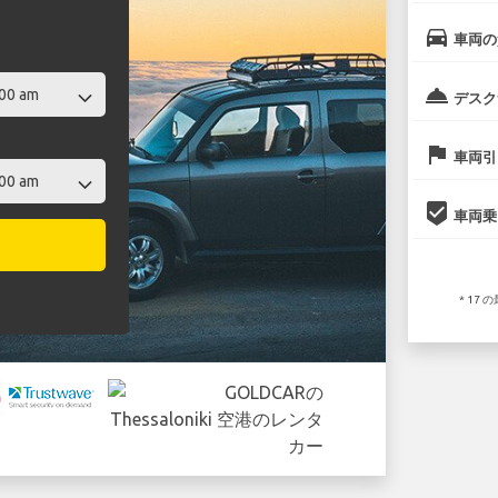
directions_car
車両の
room_service
デスク
flag
車両引
beenhere
車両乗
* 17