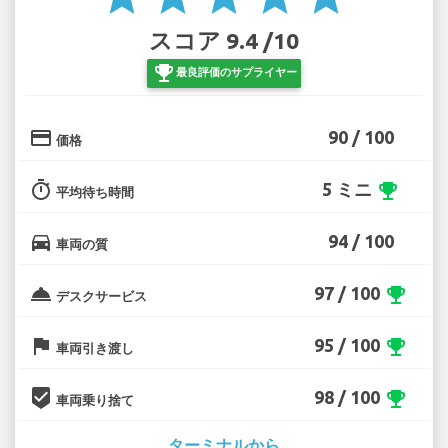
スコア 9.4 /10
emoji_events
最良評価のサプライヤー
credit_card
90 / 100
価格
timer
5 ミニ
emoji_events
平均待ち時間
directions_car
94 / 100
車両の質
room_service
97 / 100
emoji_events
デスクサービス
flag
95 / 100
emoji_events
車両引き渡し
beenhere
98 / 100
emoji_events
車両乗り捨て
ターミナルから