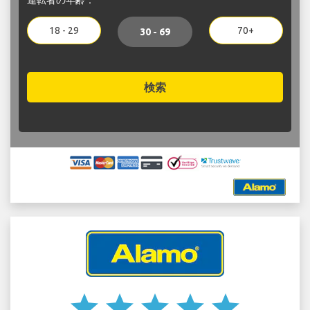
18 - 29
70+
30 - 69
検索
star
star
star
star
star