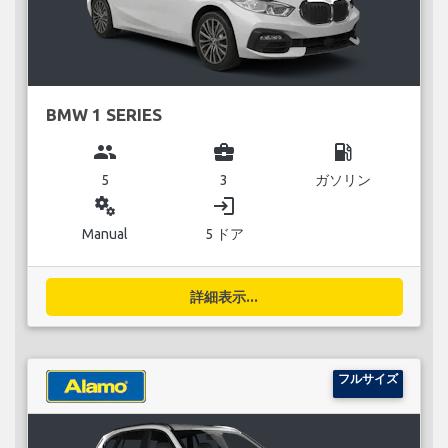
BMW 1 SERIES
group
business_center
local_gas_station
5
3
ガソリン
miscellaneous_services
login
Manual
5 ドア
詳細表示...
フルサイズ