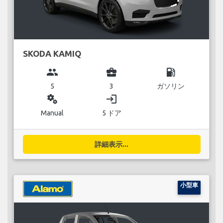
SKODA KAMIQ
group
business_center
local_gas_station
5
3
ガソリン
miscellaneous_services
login
Manual
5 ドア
詳細表示...
小型車