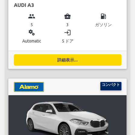
AUDI A3
group
business_center
local_gas_station
5
3
ガソリン
miscellaneous_services
login
Automatic
5 ドア
詳細表示...
コンパクト