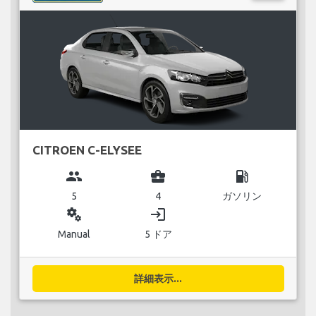
CITROEN C-ELYSEE
group
business_center
local_gas_station
5
4
ガソリン
miscellaneous_services
login
Manual
5 ドア
詳細表示...