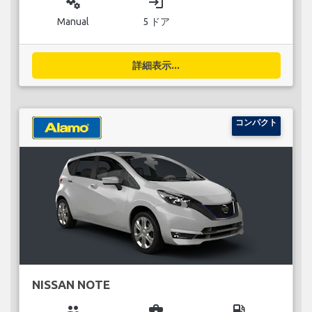
miscellaneous_services
login
Manual
5 ドア
詳細表示...
コンパクト
NISSAN NOTE
group
business_center
local_gas_station