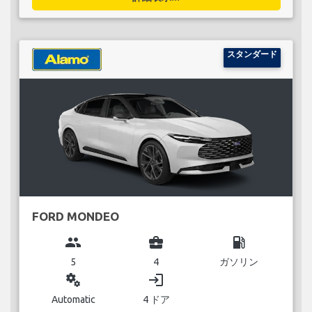
スタンダード
FORD MONDEO
group
business_center
local_gas_station
5
4
ガソリン
miscellaneous_services
login
Automatic
4 ドア