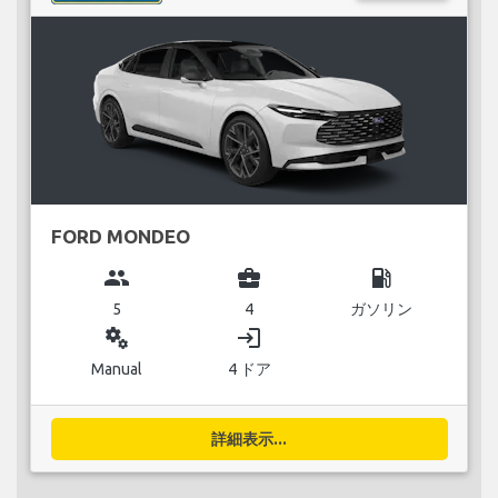
FORD MONDEO
group
business_center
local_gas_station
5
4
ガソリン
miscellaneous_services
login
Manual
4 ドア
詳細表示...