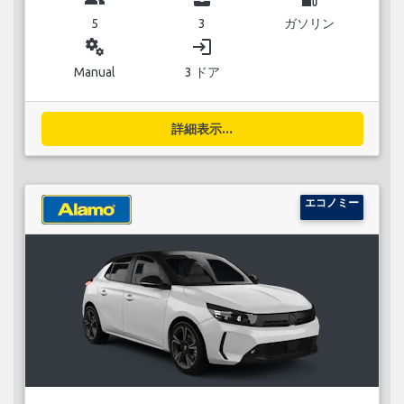
5
3
ガソリン
miscellaneous_services
login
Manual
3 ドア
詳細表示...
エコノミー