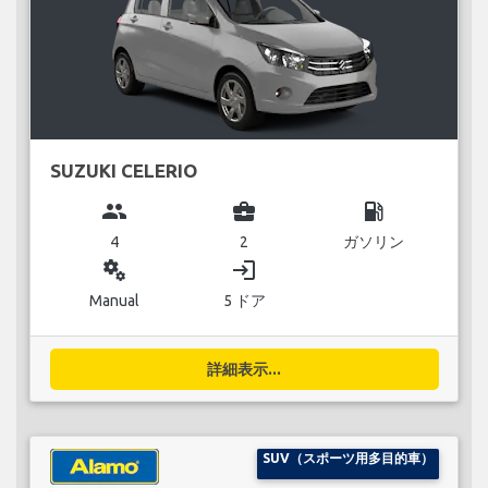
SUZUKI CELERIO
group
business_center
local_gas_station
4
2
ガソリン
miscellaneous_services
login
Manual
5 ドア
詳細表示...
SUV（スポーツ用多目的車）