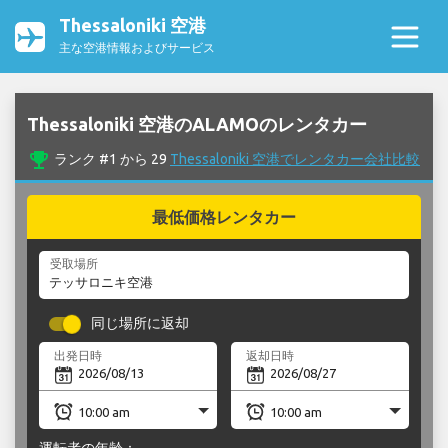
Thessaloniki 空港
主な空港情報およびサービス
Thessaloniki 空港のALAMOのレンタカー
emoji_events
ランク #1 から 29
Thessaloniki 空港でレンタカー会社比較
最低価格レンタカー
受取場所
同じ場所に返却
出発日時
返却日時
運転者の年齢：