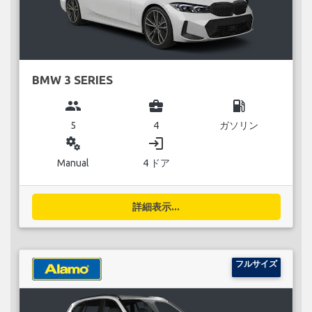
BMW 3 SERIES
group
business_center
local_gas_station
5
4
ガソリン
miscellaneous_services
login
Manual
4 ドア
詳細表示...
フルサイズ