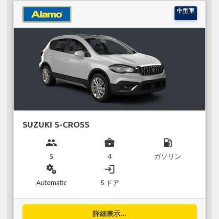
中型車
SUZUKI S-CROSS
group
business_center
local_gas_station
5
4
ガソリン
miscellaneous_services
login
Automatic
5 ドア
詳細表示...