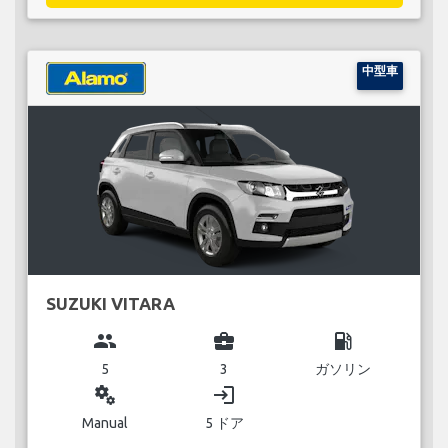
中型車
SUZUKI VITARA
group
business_center
local_gas_station
5
3
ガソリン
miscellaneous_services
login
Manual
5 ドア