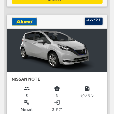
コンパクト
NISSAN NOTE
group
business_center
local_gas_station
5
3
ガソリン
miscellaneous_services
login
Manual
3 ドア