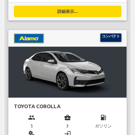
詳細表示...
コンパクト
TOYOTA COROLLA
group
business_center
local_gas_station
5
3
ガソリン
miscellaneous_services
login