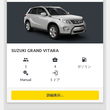
SUZUKI GRAND VITARA
group
business_center
local_gas_station
5
4
ガソリン
miscellaneous_services
login
Manual
5 ドア
詳細表示...