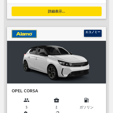
詳細表示...
エコノミー
OPEL CORSA
group
business_center
local_gas_station
5
2
ガソリン