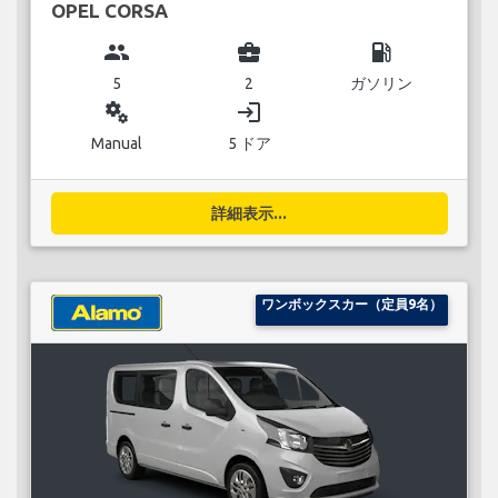
OPEL CORSA
group
business_center
local_gas_station
5
2
ガソリン
miscellaneous_services
login
Manual
5 ドア
詳細表示...
ワンボックスカー（定員9名）