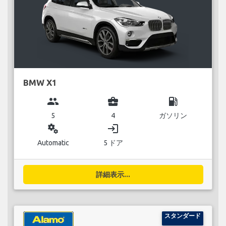
BMW X1
group
business_center
local_gas_station
5
4
ガソリン
miscellaneous_services
login
Automatic
5 ドア
詳細表示...
スタンダード