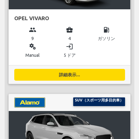
OPEL VIVARO
group
business_center
local_gas_station
9
4
ガソリン
miscellaneous_services
login
Manual
5 ドア
詳細表示...
SUV（スポーツ用多目的車）