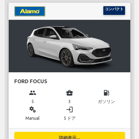
コンパクト
FORD FOCUS
group
business_center
local_gas_station
5
3
ガソリン
miscellaneous_services
login
Manual
5 ドア
詳細表示...