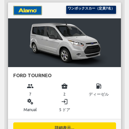
ワンボックスカー（定員7名）
FORD TOURNEO
group
business_center
local_gas_station
7
2
ディーゼル
miscellaneous_services
login
Manual
5 ドア
詳細表示...