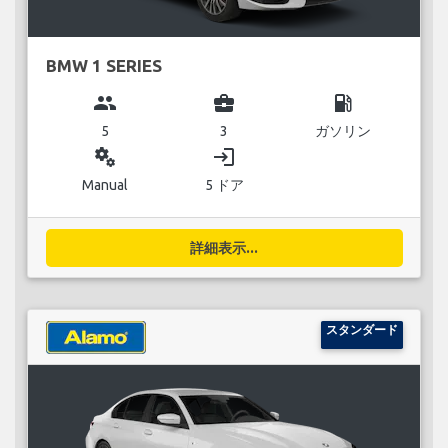
BMW 1 SERIES
group
business_center
local_gas_station
5
3
ガソリン
miscellaneous_services
login
Manual
5 ドア
詳細表示...
スタンダード