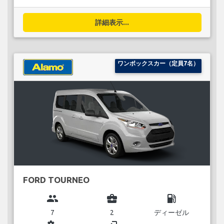
詳細表示...
ワンボックスカー（定員7名）
FORD TOURNEO
group
business_center
local_gas_station
7
2
ディーゼル