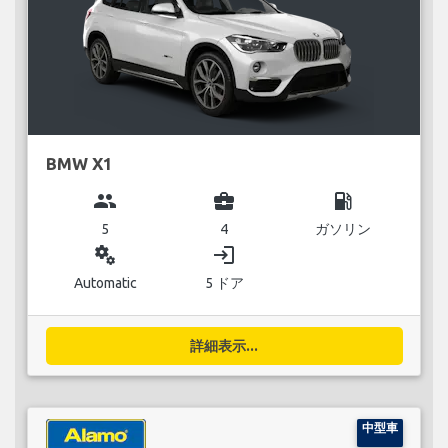
BMW X1
group
business_center
local_gas_station
5
4
ガソリン
miscellaneous_services
login
Automatic
5 ドア
詳細表示...
中型車