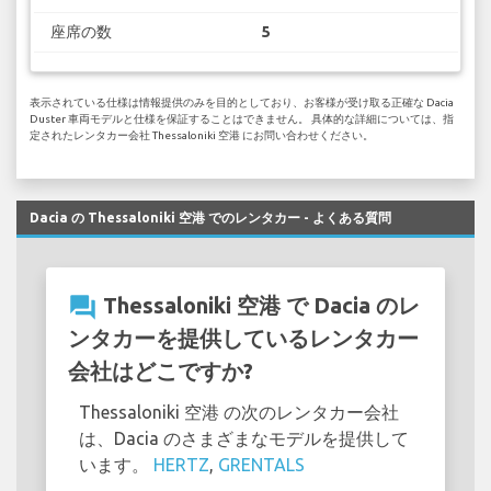
座席の数
5
表示されている仕様は情報提供のみを目的としており、お客様が受け取る正確な Dacia
Duster 車両モデルと仕様を保証することはできません。 具体的な詳細については、指
定されたレンタカー会社 Thessaloniki 空港 にお問い合わせください。
Dacia の Thessaloniki 空港 でのレンタカー - よくある質問
question_answer
Thessaloniki 空港 で Dacia のレ
ンタカーを提供しているレンタカー
会社はどこですか?
Thessaloniki 空港 の次のレンタカー会社
は、Dacia のさまざまなモデルを提供して
います。
HERTZ
,
GRENTALS