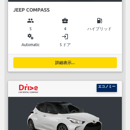
JEEP COMPASS
group
business_center
local_gas_station
5
4
ハイブリッド
miscellaneous_services
login
Automatic
5 ドア
詳細表示...
エコノミー