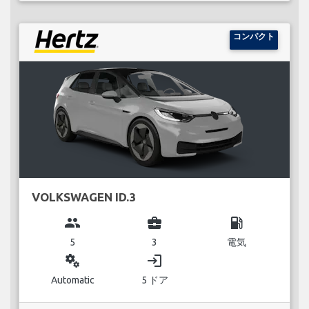
コンパクト
VOLKSWAGEN ID.3
group
business_center
local_gas_station
5
3
電気
miscellaneous_services
login
Automatic
5 ドア