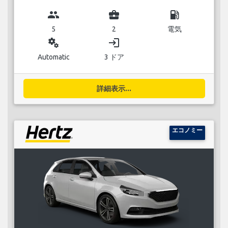
group
business_center
local_gas_station
5
2
電気
miscellaneous_services
login
Automatic
3 ドア
詳細表示...
エコノミー