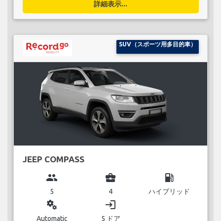
詳細表示...
SUV（スポーツ用多目的車）
JEEP COMPASS
group
business_center
local_gas_station
5
4
ハイブリッド
miscellaneous_services
login
Automatic
5 ドア