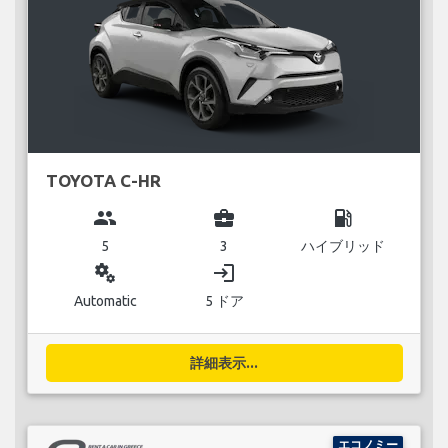
TOYOTA C-HR
group
business_center
local_gas_station
5
3
ハイブリッド
miscellaneous_services
login
Automatic
5 ドア
詳細表示...
エコノミー