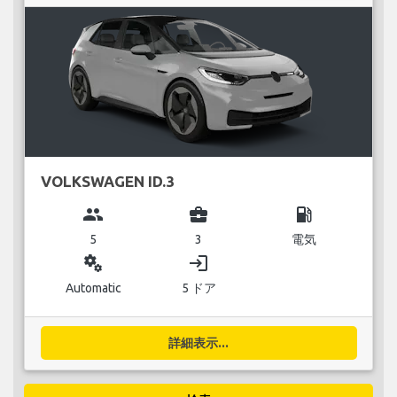
VOLKSWAGEN ID.3
group
business_center
local_gas_station
5
3
電気
miscellaneous_services
login
Automatic
5 ドア
詳細表示...