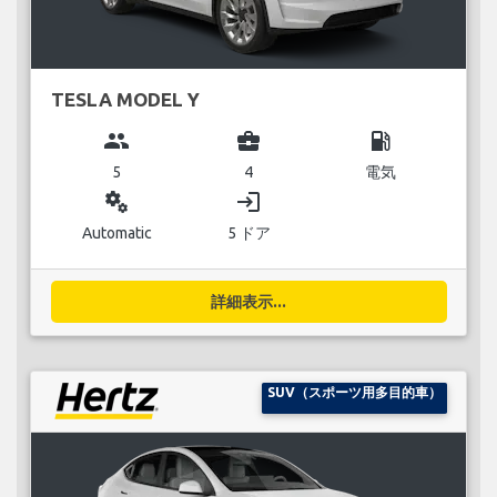
TESLA MODEL Y
group
business_center
local_gas_station
5
4
電気
miscellaneous_services
login
Automatic
5 ドア
詳細表示...
SUV（スポーツ用多目的車）