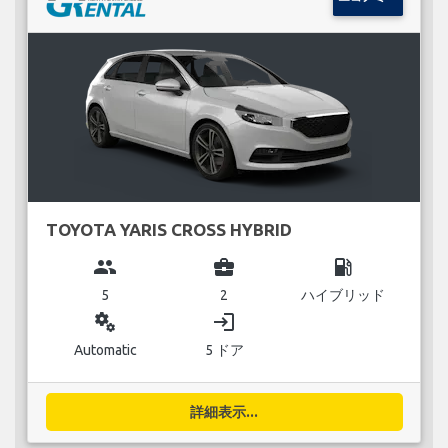
TOYOTA YARIS CROSS HYBRID
group
business_center
local_gas_station
5
2
ハイブリッド
miscellaneous_services
login
Automatic
5 ドア
詳細表示...