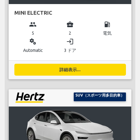
MINI ELECTRIC
group
business_center
local_gas_station
5
2
電気
miscellaneous_services
login
Automatic
3 ドア
詳細表示...
SUV（スポーツ用多目的車）