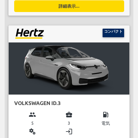
詳細表示...
コンパクト
VOLKSWAGEN ID.3
group
business_center
local_gas_station
5
3
電気
miscellaneous_services
login