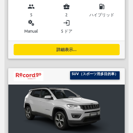
group
business_center
local_gas_station
5
2
ハイブリッド
miscellaneous_services
login
Manual
5 ドア
詳細表示...
SUV（スポーツ用多目的車）