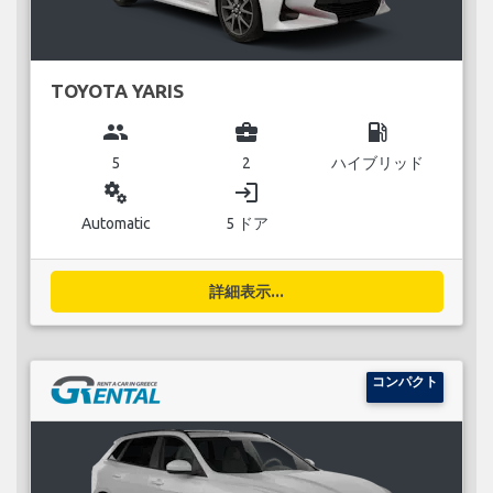
TOYOTA YARIS
group
business_center
local_gas_station
5
2
ハイブリッド
miscellaneous_services
login
Automatic
5 ドア
詳細表示...
コンパクト