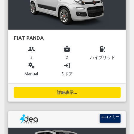
FIAT PANDA
group
business_center
local_gas_station
5
2
ハイブリッド
miscellaneous_services
login
Manual
5 ドア
詳細表示...
エコノミー