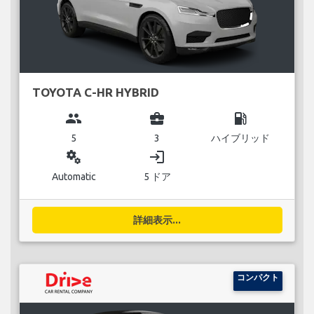
TOYOTA C-HR HYBRID
group
business_center
local_gas_station
5
3
ハイブリッド
miscellaneous_services
login
Automatic
5 ドア
詳細表示...
コンパクト