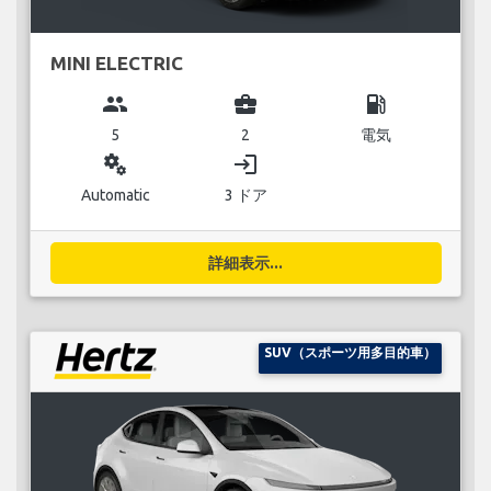
MINI ELECTRIC
group
business_center
local_gas_station
5
2
電気
miscellaneous_services
login
Automatic
3 ドア
詳細表示...
SUV（スポーツ用多目的車）