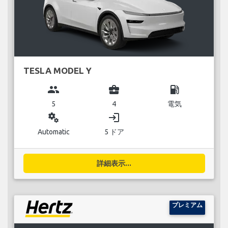
TESLA MODEL Y
group
business_center
local_gas_station
5
4
電気
miscellaneous_services
login
Automatic
5 ドア
詳細表示...
プレミアム