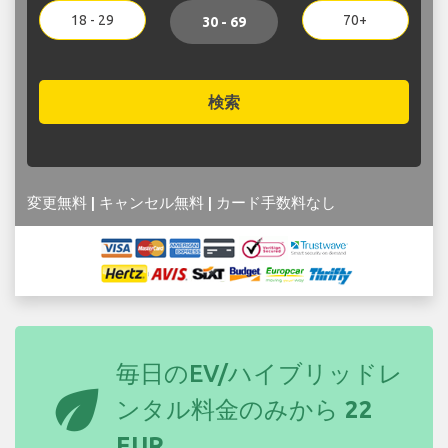
18 - 29
70+
30 - 69
検索
変更無料 | キャンセル無料 | カード手数料なし
毎日のEV/ハイブリッドレ
eco
ンタル料金のみから
22
EUR