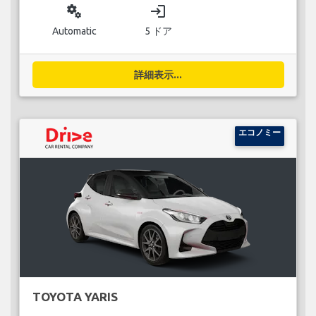
miscellaneous_services
login
Automatic
5 ドア
詳細表示...
エコノミー
TOYOTA YARIS