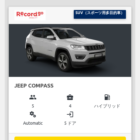
SUV（スポーツ用多目的車）
JEEP COMPASS
group
business_center
local_gas_station
5
4
ハイブリッド
miscellaneous_services
login
Automatic
5 ドア