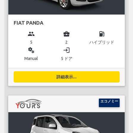
FIAT PANDA
group
business_center
local_gas_station
5
2
ハイブリッド
miscellaneous_services
login
Manual
5 ドア
詳細表示...
エコノミー