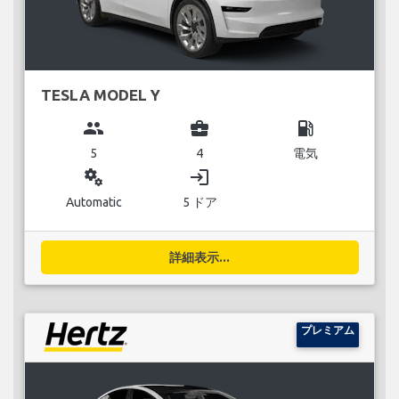
TESLA MODEL Y
group
business_center
local_gas_station
5
4
電気
miscellaneous_services
login
Automatic
5 ドア
詳細表示...
プレミアム