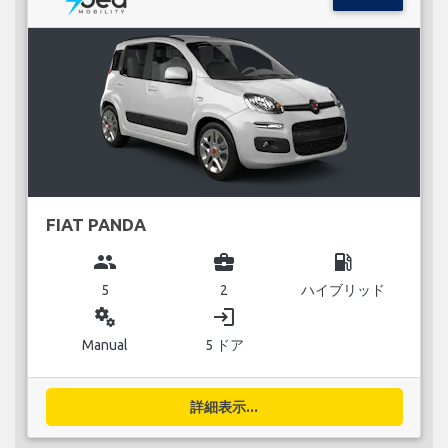
FIAT PANDA
group
business_center
local_gas_station
5
2
ハイブリッド
miscellaneous_services
login
Manual
5 ドア
詳細表示...