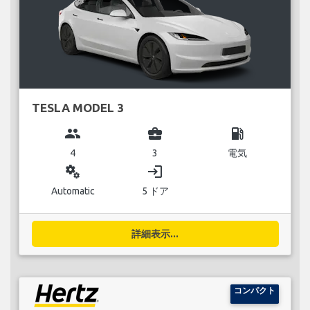
TESLA MODEL 3
group
business_center
local_gas_station
4
3
電気
miscellaneous_services
login
Automatic
5 ドア
詳細表示...
コンパクト