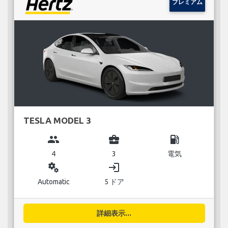
プレミアム
TESLA MODEL 3
group
business_center
local_gas_station
4
3
電気
miscellaneous_services
login
Automatic
5 ドア
詳細表示...