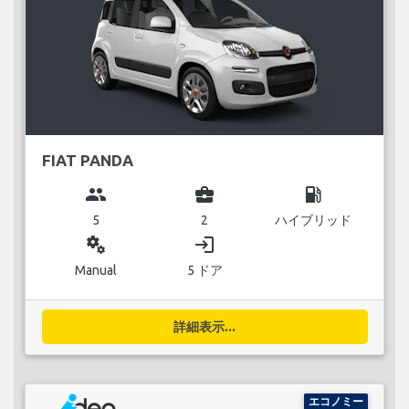
FIAT PANDA
group
business_center
local_gas_station
5
2
ハイブリッド
miscellaneous_services
login
Manual
5 ドア
詳細表示...
エコノミー