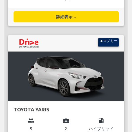
詳細表示...
エコノミー
TOYOTA YARIS
group
business_center
local_gas_station
5
2
ハイブリッド