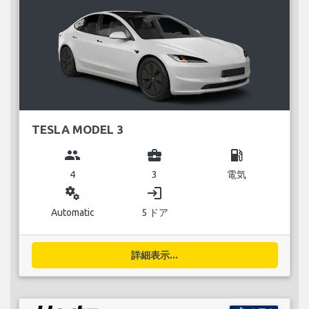
TESLA MODEL 3
group
business_center
local_gas_station
4
3
電気
miscellaneous_services
login
Automatic
5 ドア
詳細表示...