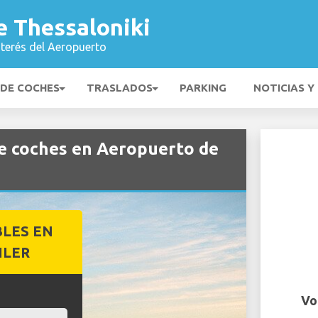
e Thessaloniki
nterés del Aeropuerto
 DE COCHES
TRASLADOS
PARKING
NOTICIAS Y
e coches en Aeropuerto de
BLES EN
ILER
Vo