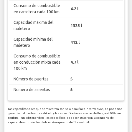
Consumo de combustible
4.2 l
en carretera cada 100 km
Capacidad máxima del
1323 l
maletero
Capacidad mínima del
412 l
maletero
Consumo de combustible
en conducción mixta cada
4.7 l
100 km
Número de puertas
5
Numero de asientos
5
Las especificaciones que se muestran son solo para fines informativos, no podemos
garantizar el modelo de vehículo y las especificaciones exactas de Peugeot 308 que
recibirá. Para obtener detalles específicos, debe consultar con la compañía de
alquiler de automóviles dada en Aeropuerto de Thessaloniki.