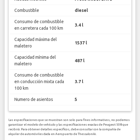
Combustible
diesel
Consumo de combustible
3.4 l
en carretera cada 100 km
Capacidad máxima del
1537 l
maletero
Capacidad mínima del
487 l
maletero
Consumo de combustible
en conducción mixta cada
3.7 l
100 km
Numero de asientos
5
Las especificaciones que se muestran son solo para fines informativos, no podemos
garantizar el modelo de vehículo y las especificaciones exactas de Peugeot 508 que
recibirá. Para obtener detalles específicos, debe consultar con la compañía de
alquiler de automóviles dada en Aeropuerto de Thessaloniki.