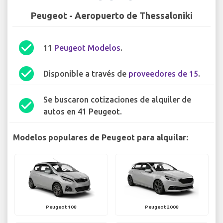
Peugeot - Aeropuerto de Thessaloniki
check_circle
11
Peugeot Modelos
.
check_circle
Disponible a través de
proveedores de 15
.
Se buscaron cotizaciones de alquiler de
check_circle
autos en 41 Peugeot.
Modelos populares de Peugeot para alquilar:
Peugeot 108
Peugeot 2008