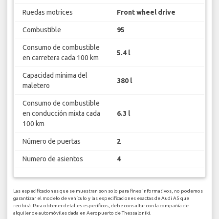
Ruedas motrices
Front wheel drive
Combustible
95
Consumo de combustible
5.4 l
en carretera cada 100 km
Capacidad mínima del
380 l
maletero
Consumo de combustible
en conducción mixta cada
6.3 l
100 km
Número de puertas
2
Numero de asientos
4
Las especificaciones que se muestran son solo para fines informativos, no podemos
garantizar el modelo de vehículo y las especificaciones exactas de Audi A5 que
recibirá. Para obtener detalles específicos, debe consultar con la compañía de
alquiler de automóviles dada en Aeropuerto de Thessaloniki.