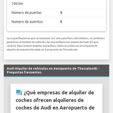
100 km
Número de puertas
5
Numero de asientos
5
Las especificaciones que se muestran son solo para fines informativos, no podemos
garantizar el modelo de vehículo y las especificaciones exactas de Audi Q5 que
recibirá. Para obtener detalles específicos, debe consultar con la compañía de
alquiler de automóviles dada en Aeropuerto de Thessaloniki.
Audi Alquiler de vehículos en Aeropuerto de Thessaloniki -
Preguntas frecuentes
question_answer
¿Qué empresas de alquiler de
coches ofrecen alquileres de
coches de Audi en Aeropuerto de