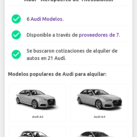
check_circle
6
Audi Modelos
.
check_circle
Disponible a través de
proveedores de 7
.
Se buscaron cotizaciones de alquiler de
check_circle
autos en 21 Audi.
Modelos populares de Audi para alquilar:
Audi A3
Audi A4