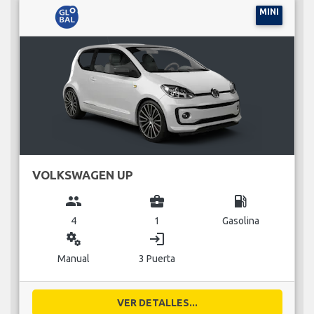
MINI
VOLKSWAGEN UP
group
business_center
local_gas_station
4
1
Gasolina
miscellaneous_services
login
Manual
3 Puerta
VER DETALLES...