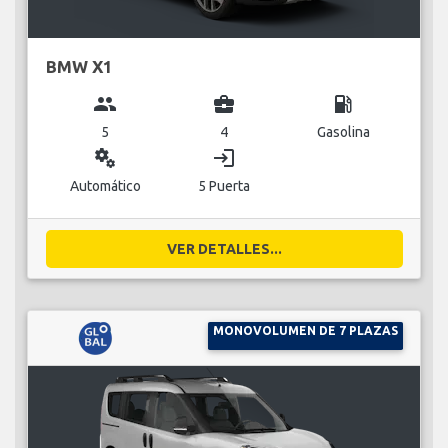
BMW X1
group
business_center
local_gas_station
5
4
Gasolina
miscellaneous_services
login
Automático
5 Puerta
VER DETALLES...
MONOVOLUMEN DE 7 PLAZAS