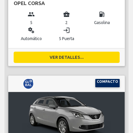
OPEL CORSA
group
business_center
local_gas_station
5
2
Gasolina
miscellaneous_services
login
Automático
5 Puerta
VER DETALLES...
COMPACTO