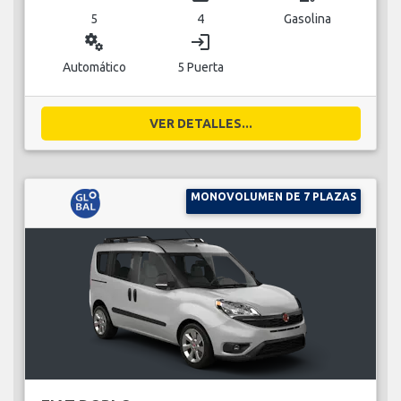
5
4
Gasolina
miscellaneous_services
login
Automático
5 Puerta
VER DETALLES...
MONOVOLUMEN DE 7 PLAZAS