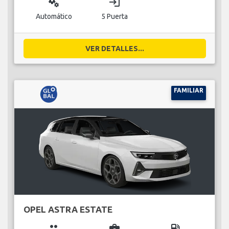
miscellaneous_services
login
Automático
5 Puerta
VER DETALLES...
FAMILIAR
OPEL ASTRA ESTATE
group
business_center
local_gas_station