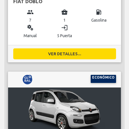
FIAT DOBLO
group
business_center
local_gas_station
7
1
Gasolina
miscellaneous_services
login
Manual
5 Puerta
VER DETALLES...
ECONÓMICO