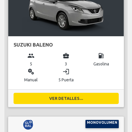
SUZUKI BALENO
group
business_center
local_gas_station
5
3
Gasolina
miscellaneous_services
login
Manual
5 Puerta
VER DETALLES...
MONOVOLUMEN