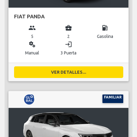
FIAT PANDA
group
business_center
local_gas_station
5
2
Gasolina
miscellaneous_services
login
Manual
3 Puerta
VER DETALLES...
FAMILIAR