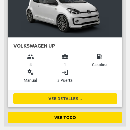
VOLKSWAGEN UP
group
business_center
local_gas_station
4
1
Gasolina
miscellaneous_services
login
Manual
3 Puerta
VER DETALLES...
VER TODO