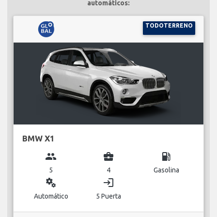
automáticos:
TODOTERRENO
BMW X1
group
business_center
local_gas_station
5
4
Gasolina
miscellaneous_services
login
Automático
5 Puerta