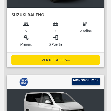
SUZUKI BALENO
group
business_center
local_gas_station
5
3
Gasolina
miscellaneous_services
login
Manual
5 Puerta
VER DETALLES...
MONOVOLUMEN