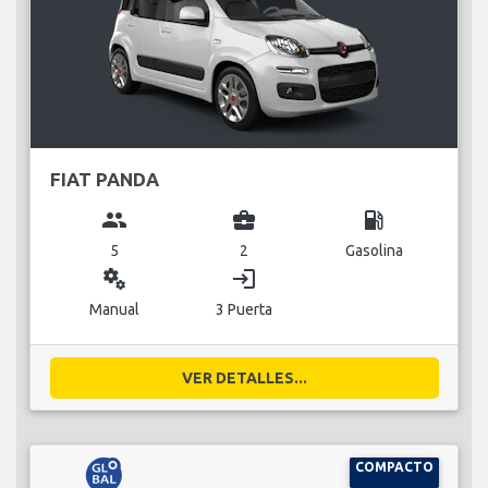
FIAT PANDA
group
business_center
local_gas_station
5
2
Gasolina
miscellaneous_services
login
Manual
3 Puerta
VER DETALLES...
COMPACTO