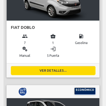
FIAT DOBLO
group
business_center
local_gas_station
7
1
Gasolina
miscellaneous_services
login
Manual
5 Puerta
VER DETALLES...
ECONÓMICO