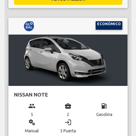
ECONÓMICO
NISSAN NOTE
group
business_center
local_gas_station
5
2
Gasolina
miscellaneous_services
login
Manual
5 Puerta