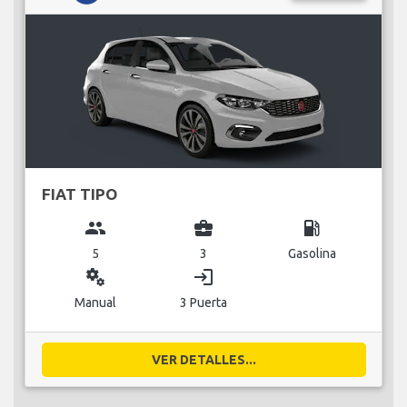
FIAT TIPO
group
business_center
local_gas_station
5
3
Gasolina
miscellaneous_services
login
Manual
3 Puerta
VER DETALLES...