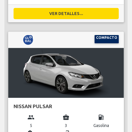
VER DETALLES...
COMPACTO
NISSAN PULSAR
group
business_center
local_gas_station
5
3
Gasolina