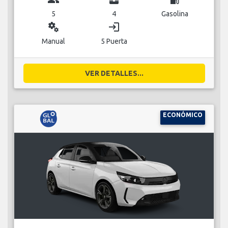
5
4
Gasolina
miscellaneous_services
login
Manual
5 Puerta
VER DETALLES...
ECONÓMICO