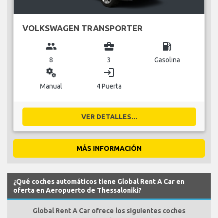
VOLKSWAGEN TRANSPORTER
group
business_center
local_gas_station
8
3
Gasolina
miscellaneous_services
login
Manual
4 Puerta
VER DETALLES...
MÁS INFORMACIÓN
¿Qué coches automáticos tiene Global Rent A Car en
oferta en Aeropuerto de Thessaloniki?
Global Rent A Car ofrece los siguientes coches