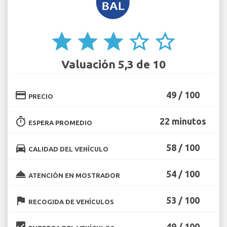
star
star
star
star_border
star_border
Valuación 5,3 de 10
credit_card
49 / 100
PRECIO
timer
22 minutos
ESPERA PROMEDIO
directions_car
58 / 100
CALIDAD DEL VEHÍCULO
room_service
54 / 100
ATENCIÓN EN MOSTRADOR
flag
53 / 100
RECOGIDA DE VEHÍCULOS
beenhere
49 / 100