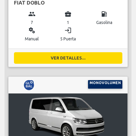
FIAT DOBLO
group
business_center
local_gas_station
7
1
Gasolina
miscellaneous_services
login
Manual
5 Puerta
VER DETALLES...
MONOVOLUMEN