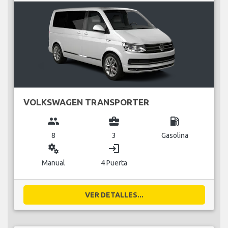
VOLKSWAGEN TRANSPORTER
group
business_center
local_gas_station
8
3
Gasolina
miscellaneous_services
login
Manual
4 Puerta
VER DETALLES...