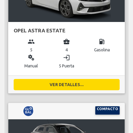
OPEL ASTRA ESTATE
group
business_center
local_gas_station
5
4
Gasolina
miscellaneous_services
login
Manual
5 Puerta
VER DETALLES...
COMPACTO