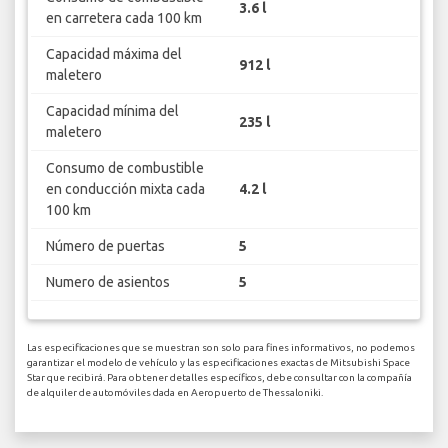
3.6 l
en carretera cada 100 km
Capacidad máxima del
912 l
maletero
Capacidad mínima del
235 l
maletero
Consumo de combustible
en conducción mixta cada
4.2 l
100 km
Número de puertas
5
Numero de asientos
5
Las especificaciones que se muestran son solo para fines informativos, no podemos
garantizar el modelo de vehículo y las especificaciones exactas de Mitsubishi Space
Star que recibirá. Para obtener detalles específicos, debe consultar con la compañía
de alquiler de automóviles dada en Aeropuerto de Thessaloniki.