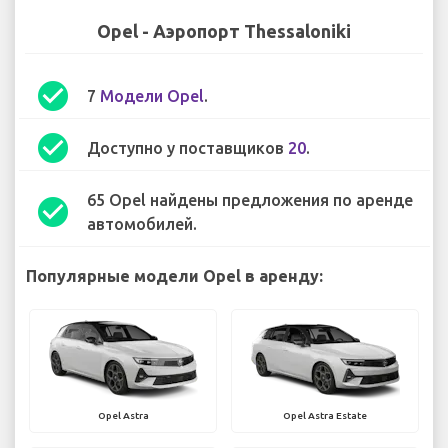
Opel - Аэропорт Thessaloniki
check_circle
7
Модели Opel
.
check_circle
Доступно у поставщиков
20
.
65 Opel найдены предложения по аренде
check_circle
автомобилей.
Популярные модели Opel в аренду:
Opel Astra
Opel Astra Estate