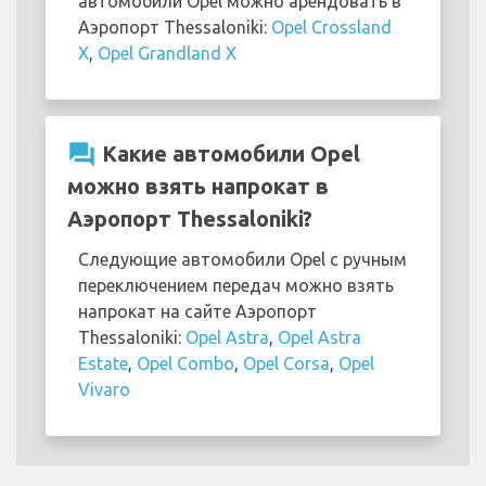
автомобили Opel можно арендовать в
Аэропорт Thessaloniki:
Opel Crossland
X
,
Opel Grandland X
question_answer
Какие автомобили Opel
можно взять напрокат в
Аэропорт Thessaloniki?
Следующие автомобили Opel с ручным
переключением передач можно взять
напрокат на сайте Аэропорт
Thessaloniki:
Opel Astra
,
Opel Astra
Estate
,
Opel Combo
,
Opel Corsa
,
Opel
Vivaro