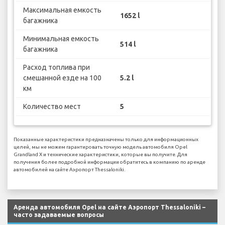
Максимальная емкость
1652 l
багажника
Минимальная емкость
514 l
багажника
Расход топлива при
смешанной езде на 100
5.2 l
км
Количество мест
5
Показанные характеристики предназначены только для информационных
целей, мы не можем гарантировать точную модель автомобиля Opel
Grandland X и технические характеристики, которые вы получите. Для
получения более подробной информации обратитесь в компанию по аренде
автомобилей на сайте Аэропорт Thessaloniki.
Аренда автомобиля Opel на сайте Аэропорт Thessaloniki –
часто задаваемые вопросы