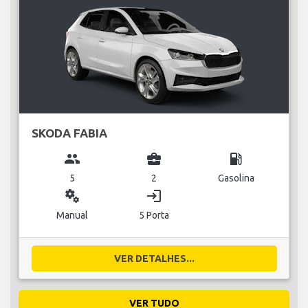
SKODA FABIA
group
business_center
local_gas_station
5
2
Gasolina
miscellaneous_services
login
Manual
5 Porta
VER DETALHES...
VER TUDO