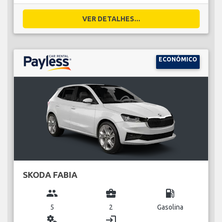
VER DETALHES...
ECONÓMICO
SKODA FABIA
group
business_center
local_gas_station
5
2
Gasolina
miscellaneous_services
login