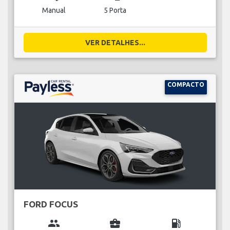
Manual
5 Porta
VER DETALHES...
COMPACTO
FORD FOCUS
group
business_center
local_gas_station