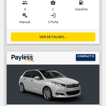
group
business_center
local_gas_station
4
2
Gasolina
miscellaneous_services
login
Manual
5 Porta
VER DETALHES...
COMPACTO