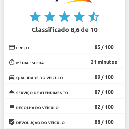
star
star
star
star
star_half
Classificado 8,6 de 10
credit_card
85 / 100
PREÇO
timer
21 minutos
MÉDIA ESPERA
directions_car
89 / 100
QUALIDADE DO VEÍCULO
room_service
87 / 100
SERVIÇO DE ATENDIMENTO
flag
82 / 100
RECOLHA DO VEÍCULO
beenhere
88 / 100
DEVOLUÇÃO DO VEÍCULO