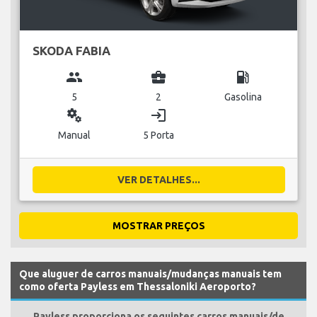
SKODA FABIA
group
business_center
local_gas_station
5
2
Gasolina
miscellaneous_services
login
Manual
5 Porta
VER DETALHES...
MOSTRAR PREÇOS
Que aluguer de carros manuais/mudanças manuais tem
como oferta Payless em Thessaloniki Aeroporto?
Payless proporciona os seguintes carros manuais/de