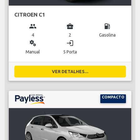
CITROEN C1
group
business_center
local_gas_station
4
2
Gasolina
miscellaneous_services
login
Manual
5 Porta
VER DETALHES...
COMPACTO