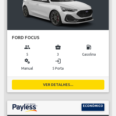
FORD FOCUS
group
business_center
local_gas_station
5
3
Gasolina
miscellaneous_services
login
Manual
5 Porta
VER DETALHES...
ECONÓMICO