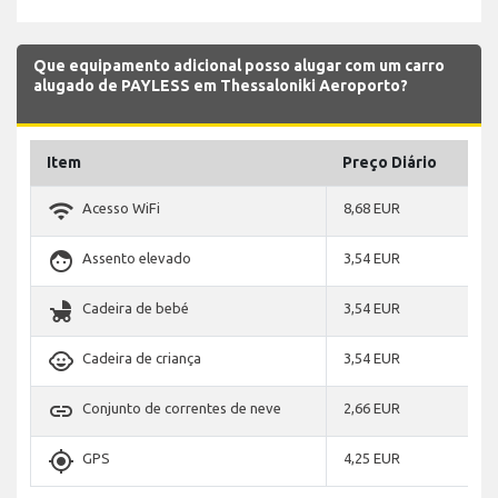
Que equipamento adicional posso alugar com um carro
alugado de PAYLESS em Thessaloniki Aeroporto?
Item
Preço Diário
wifi
Acesso WiFi
8,68 EUR
face
Assento elevado
3,54 EUR
child_friendly
Cadeira de bebé
3,54 EUR
child_care
Cadeira de criança
3,54 EUR
link
Conjunto de correntes de neve
2,66 EUR
gps_fixed
GPS
4,25 EUR