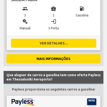
group
business_center
local_gas_station
5
2
Gasolina
miscellaneous_services
login
Manual
5 Porta
VER DETALHES...
MAIS INFORMAÇÕES
Que aluguer de carros a gasolina tem como oferta Payless
em Thessaloniki Aeroporto?
Payless proporciona os seguintes carros a gasolina:
MINI