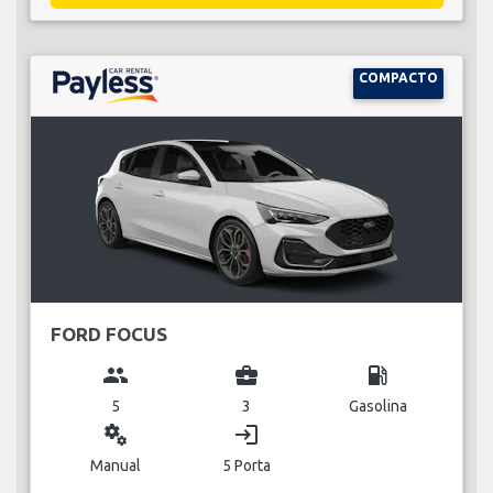
COMPACTO
FORD FOCUS
group
business_center
local_gas_station
5
3
Gasolina
miscellaneous_services
login
Manual
5 Porta