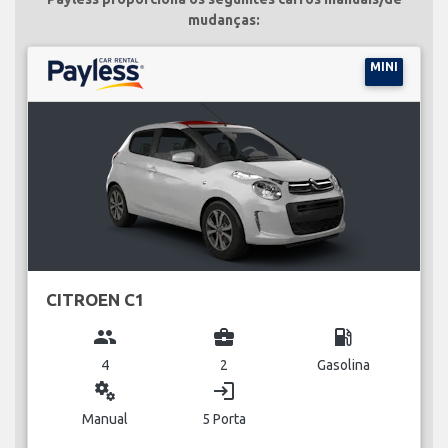
mudanças:
MINI
CITROEN C1
group
business_center
local_gas_station
4
2
Gasolina
miscellaneous_services
login
Manual
5 Porta