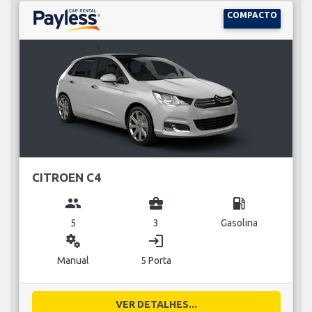
COMPACTO
CITROEN C4
group
business_center
local_gas_station
5
3
Gasolina
miscellaneous_services
login
Manual
5 Porta
VER DETALHES...