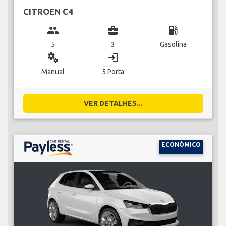
CITROEN C4
group
business_center
local_gas_station
5
3
Gasolina
miscellaneous_services
login
Manual
5 Porta
VER DETALHES...
ECONÓMICO