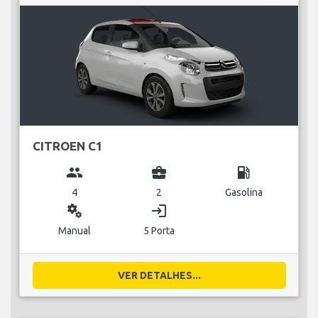
CITROEN C1
group
business_center
local_gas_station
4
2
Gasolina
miscellaneous_services
login
Manual
5 Porta
VER DETALHES...