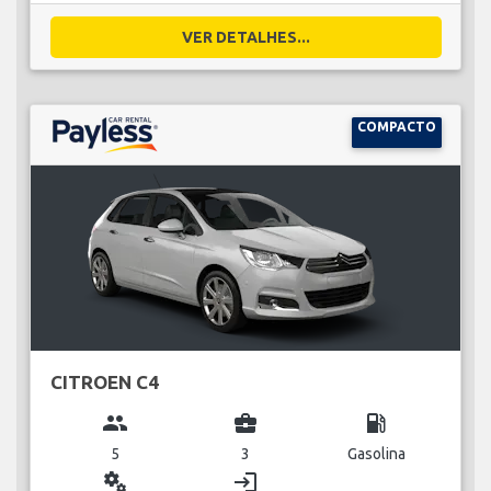
VER DETALHES...
COMPACTO
CITROEN C4
group
business_center
local_gas_station
5
3
Gasolina
miscellaneous_services
login