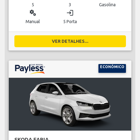
5
3
Gasolina
miscellaneous_services
login
Manual
5 Porta
VER DETALHES...
ECONÓMICO
SKODA FABIA