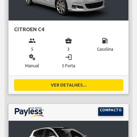
CITROEN C4
group
business_center
local_gas_station
5
3
Gasolina
miscellaneous_services
login
Manual
5 Porta
VER DETALHES...
COMPACTO