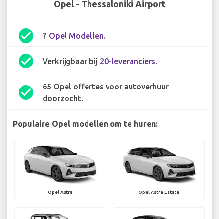
Opel - Thessaloniki Airport
check_circle
7
Opel Modellen
.
check_circle
Verkrijgbaar bij
20-leveranciers
.
65 Opel offertes voor autoverhuur
check_circle
doorzocht.
Populaire Opel modellen om te huren:
Opel Astra
Opel Astra Estate