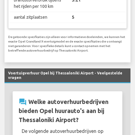
brandstofverbruik tijdens
5.2 l
het rijden per 100 km
aantal zitplaatsen
5
De getoonde specificaties zijn alleen voor informatieve doeleinden, we kunnen het
exacte Opel Grandland X voertuigmodel en de exacte specificaties die u ontvangt
niet garanderen. Voor specifieke details kunt u contact opnemen met het
betreffende autoverhuurbedrijf op Thessaloniki Airport.
Voertuigverhuur Opel bij Thessaloniki Airport - Veelgestelde
vragen
question_answer
Welke autoverhuurbedrijven
bieden Opel huurauto's aan bij
Thessaloniki Airport?
De volgende autoverhuurbedrijven op