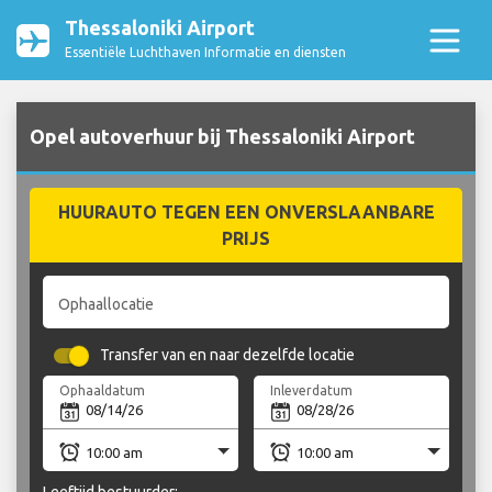
Thessaloniki Airport
Essentiële Luchthaven Informatie en diensten
Opel autoverhuur bij Thessaloniki Airport
HUURAUTO TEGEN EEN ONVERSLAANBARE
PRIJS
Ophaallocatie
Transfer van en naar dezelfde locatie
Ophaaldatum
Inleverdatum
Leeftijd bestuurder: