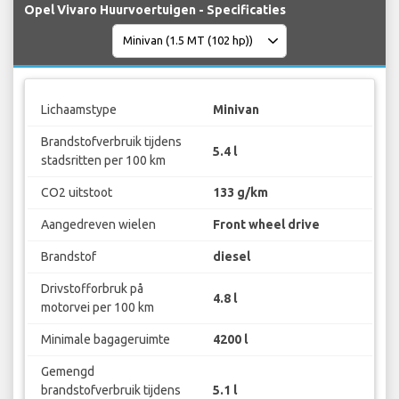
Opel Vivaro Huurvoertuigen - Specificaties
Lichaamstype
Minivan
Brandstofverbruik tijdens
5.4 l
stadsritten per 100 km
CO2 uitstoot
133 g/km
Aangedreven wielen
Front wheel drive
Brandstof
diesel
Drivstofforbruk på
4.8 l
motorvei per 100 km
Minimale bagageruimte
4200 l
Gemengd
brandstofverbruik tijdens
5.1 l