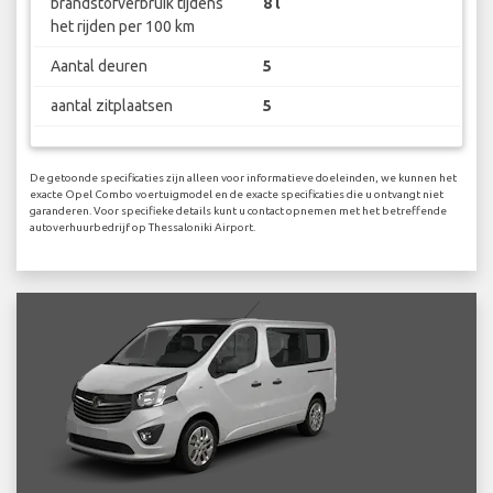
brandstofverbruik tijdens
8 l
het rijden per 100 km
Aantal deuren
5
aantal zitplaatsen
5
De getoonde specificaties zijn alleen voor informatieve doeleinden, we kunnen het
exacte Opel Combo voertuigmodel en de exacte specificaties die u ontvangt niet
garanderen. Voor specifieke details kunt u contact opnemen met het betreffende
autoverhuurbedrijf op Thessaloniki Airport.