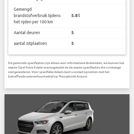
Gemengd
brandstofverbruik tijdens
5.8 l
het rijden per 100 km
Aantal deuren
5
aantal zitplaatsen
5
De getoonde specificaties zijn alleen voor informatieve doeleinden, we kunnen het
exacte Opel Astra Estate voertuigmodel en de exacte specificaties die u ontvangt
niet garanderen. Voor specifieke details kunt u contact opnemen met het
betreffende autoverhuurbedrijf op Thessaloniki Airport.