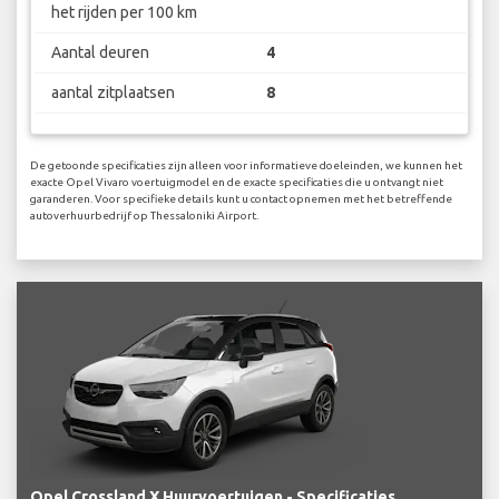
het rijden per 100 km
Aantal deuren
4
aantal zitplaatsen
8
De getoonde specificaties zijn alleen voor informatieve doeleinden, we kunnen het
exacte Opel Vivaro voertuigmodel en de exacte specificaties die u ontvangt niet
garanderen. Voor specifieke details kunt u contact opnemen met het betreffende
autoverhuurbedrijf op Thessaloniki Airport.
Opel Crossland X Huurvoertuigen - Specificaties