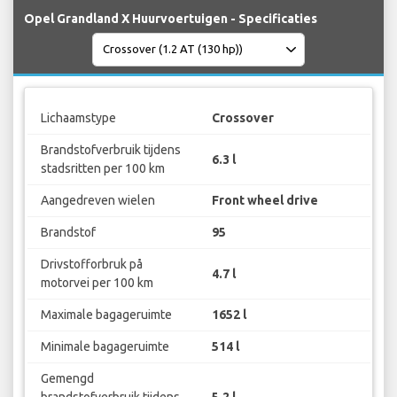
Opel Grandland X Huurvoertuigen - Specificaties
Lichaamstype
Crossover
Brandstofverbruik tijdens
6.3 l
stadsritten per 100 km
Aangedreven wielen
Front wheel drive
Brandstof
95
Drivstofforbruk på
4.7 l
motorvei per 100 km
Maximale bagageruimte
1652 l
Minimale bagageruimte
514 l
Gemengd