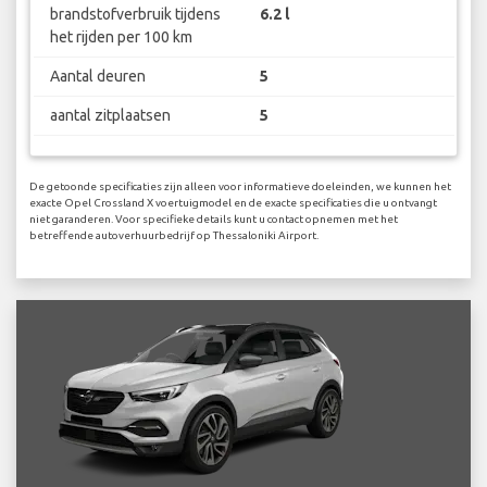
brandstofverbruik tijdens
6.2 l
het rijden per 100 km
Aantal deuren
5
aantal zitplaatsen
5
De getoonde specificaties zijn alleen voor informatieve doeleinden, we kunnen het
exacte Opel Crossland X voertuigmodel en de exacte specificaties die u ontvangt
niet garanderen. Voor specifieke details kunt u contact opnemen met het
betreffende autoverhuurbedrijf op Thessaloniki Airport.