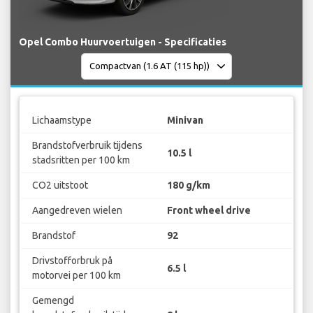
Opel Combo Huurvoertuigen - Specificaties
Lichaamstype
Minivan
Brandstofverbruik tijdens
10.5 l
stadsritten per 100 km
CO2 uitstoot
180 g/km
Aangedreven wielen
Front wheel drive
Brandstof
92
Drivstofforbruk på
6.5 l
motorvei per 100 km
Gemengd