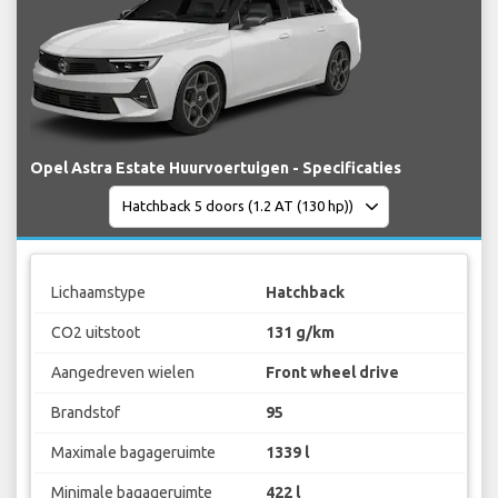
Opel Astra Estate Huurvoertuigen - Specificaties
Lichaamstype
Hatchback
CO2 uitstoot
131 g/km
Aangedreven wielen
Front wheel drive
Brandstof
95
Maximale bagageruimte
1339 l
Minimale bagageruimte
422 l