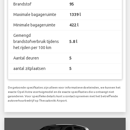
Brandstof
95
Maximale bagageruimte
1339 l
Minimale bagageruimte
422 l
Gemengd
brandstofverbruik tijdens
5.8 l
het rijden per 100 km
Aantal deuren
5
aantal zitplaatsen
5
De getoonde specificaties zijn alleen voor informatieve doeleinden, we kunnen het
exacte Opel Astra voertuigmodel en de exacte specificaties die u ontvangt niet
garanderen. Voor specifieke details kunt u contact opnemen met het betreffende
autoverhuurbedrijf op Thessaloniki Airport.