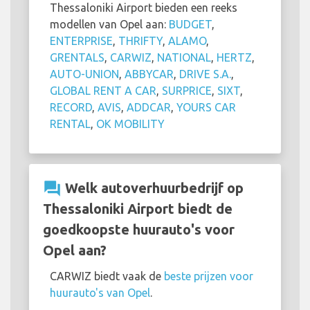
Thessaloniki Airport bieden een reeks
modellen van Opel aan:
BUDGET
,
ENTERPRISE
,
THRIFTY
,
ALAMO
,
GRENTALS
,
CARWIZ
,
NATIONAL
,
HERTZ
,
AUTO-UNION
,
ABBYCAR
,
DRIVE S.A.
,
GLOBAL RENT A CAR
,
SURPRICE
,
SIXT
,
RECORD
,
AVIS
,
ADDCAR
,
YOURS CAR
RENTAL
,
OK MOBILITY
question_answer
Welk autoverhuurbedrijf op
Thessaloniki Airport biedt de
goedkoopste huurauto's voor
Opel aan?
CARWIZ biedt vaak de
beste prijzen voor
huurauto's van Opel
.