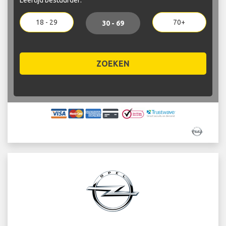
18 - 29
70+
30 - 69
ZOEKEN