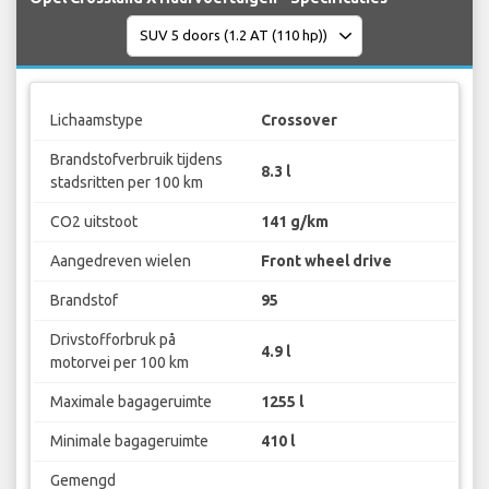
Lichaamstype
Crossover
Brandstofverbruik tijdens
8.3 l
stadsritten per 100 km
CO2 uitstoot
141 g/km
Aangedreven wielen
Front wheel drive
Brandstof
95
Drivstofforbruk på
4.9 l
motorvei per 100 km
Maximale bagageruimte
1255 l
Minimale bagageruimte
410 l
Gemengd