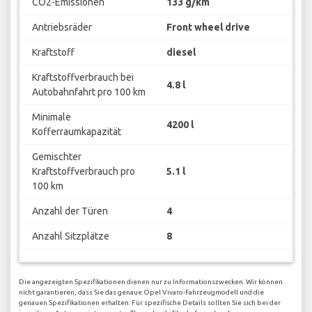
CO2-Emissionen
133 g/km
Antriebsräder
Front wheel drive
Kraftstoff
diesel
Kraftstoffverbrauch bei
4.8 l
Autobahnfahrt pro 100 km
Minimale
4200 l
Kofferraumkapazität
Gemischter
Kraftstoffverbrauch pro
5.1 l
100 km
Anzahl der Türen
4
Anzahl Sitzplätze
8
Die angezeigten Spezifikationen dienen nur zu Informationszwecken. Wir können
nicht garantieren, dass Sie das genaue Opel Vivaro-Fahrzeugmodell und die
genauen Spezifikationen erhalten. Für spezifische Details sollten Sie sich bei der