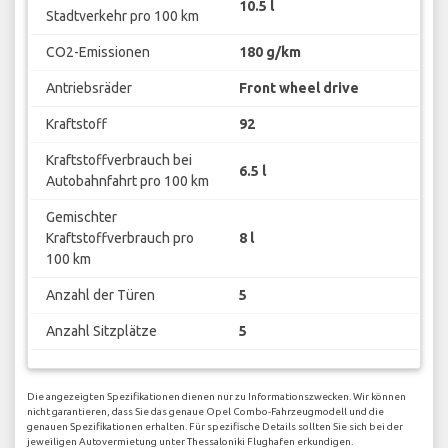
10.5 l
Stadtverkehr pro 100 km
CO2-Emissionen
180 g/km
Antriebsräder
Front wheel drive
Kraftstoff
92
Kraftstoffverbrauch bei
6.5 l
Autobahnfahrt pro 100 km
Gemischter
Kraftstoffverbrauch pro
8 l
100 km
Anzahl der Türen
5
Anzahl Sitzplätze
5
Die angezeigten Spezifikationen dienen nur zu Informationszwecken. Wir können
nicht garantieren, dass Sie das genaue Opel Combo-Fahrzeugmodell und die
genauen Spezifikationen erhalten. Für spezifische Details sollten Sie sich bei der
jeweiligen Autovermietung unter Thessaloniki Flughafen erkundigen.