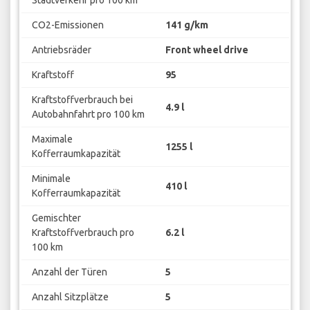
Stadtverkehr pro 100 km
CO2-Emissionen
141 g/km
Antriebsräder
Front wheel drive
Kraftstoff
95
Kraftstoffverbrauch bei
4.9 l
Autobahnfahrt pro 100 km
Maximale
1255 l
Kofferraumkapazität
Minimale
410 l
Kofferraumkapazität
Gemischter
Kraftstoffverbrauch pro
6.2 l
100 km
Anzahl der Türen
5
Anzahl Sitzplätze
5