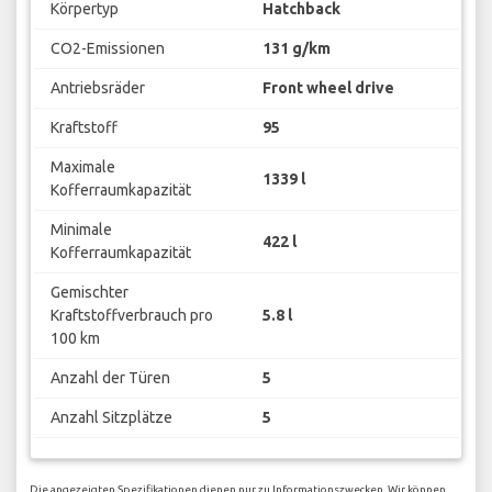
Körpertyp
Hatchback
CO2-Emissionen
131 g/km
Antriebsräder
Front wheel drive
Kraftstoff
95
Maximale
1339 l
Kofferraumkapazität
Minimale
422 l
Kofferraumkapazität
Gemischter
Kraftstoffverbrauch pro
5.8 l
100 km
Anzahl der Türen
5
Anzahl Sitzplätze
5
Die angezeigten Spezifikationen dienen nur zu Informationszwecken. Wir können