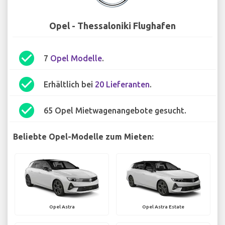
Opel - Thessaloniki Flughafen
check_circle
7
Opel Modelle
.
check_circle
Erhältlich bei
20 Lieferanten
.
check_circle
65 Opel Mietwagenangebote gesucht.
Beliebte Opel-Modelle zum Mieten:
Opel Astra
Opel Astra Estate