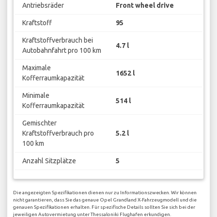
Antriebsräder
Front wheel drive
Kraftstoff
95
Kraftstoffverbrauch bei
4.7 l
Autobahnfahrt pro 100 km
Maximale
1652 l
Kofferraumkapazität
Minimale
514 l
Kofferraumkapazität
Gemischter
Kraftstoffverbrauch pro
5.2 l
100 km
Anzahl Sitzplätze
5
Die angezeigten Spezifikationen dienen nur zu Informationszwecken. Wir können
nicht garantieren, dass Sie das genaue Opel Grandland X-Fahrzeugmodell und die
genauen Spezifikationen erhalten. Für spezifische Details sollten Sie sich bei der
jeweiligen Autovermietung unter Thessaloniki Flughafen erkundigen.