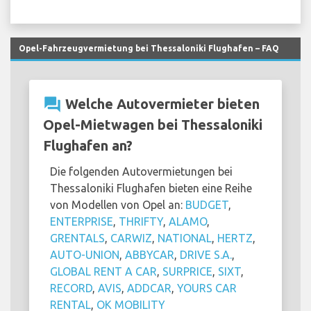
Opel-Fahrzeugvermietung bei Thessaloniki Flughafen – FAQ
question_answer
Welche Autovermieter bieten
Opel-Mietwagen bei Thessaloniki
Flughafen an?
Die folgenden Autovermietungen bei
Thessaloniki Flughafen bieten eine Reihe
von Modellen von Opel an:
BUDGET
,
ENTERPRISE
,
THRIFTY
,
ALAMO
,
GRENTALS
,
CARWIZ
,
NATIONAL
,
HERTZ
,
AUTO-UNION
,
ABBYCAR
,
DRIVE S.A.
,
GLOBAL RENT A CAR
,
SURPRICE
,
SIXT
,
RECORD
,
AVIS
,
ADDCAR
,
YOURS CAR
RENTAL
,
OK MOBILITY