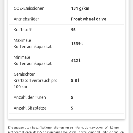
CO2-Emissionen
131 g/km
Antriebsräder
Front wheel drive
Kraftstoff
95
Maximale
1339 l
Kofferraumkapazität
Minimale
422 l
Kofferraumkapazität
Gemischter
Kraftstoffverbrauch pro
5.8 l
100 km
Anzahl der Türen
5
Anzahl Sitzplätze
5
Die angezeigten Spezifikationen dienen nur zu Informationszwecken. Wir können
nicht garantieren, dass Sie das genaue Opel Astra-Fahrzeugmodell und die genauen