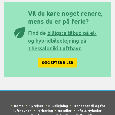
Vil du køre noget renere,
mens du er på ferie?
eco
Find de
billigste tilbud på el-
og hybridbiludlejning på
Thessaloniki Lufthavn
SØG EFTER BILER
Home
Flyrejser
Biludlejning
Transport til og fra
lufthavnen
Parkering
Hoteller
Info & Nyheder