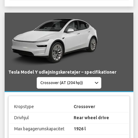
Tesla Model Y udlejningskøretøjer – specifikationer
Kropstype
Crossover
Drivhjul
Rear wheel drive
Max bagagerumskapacitet
1926 l