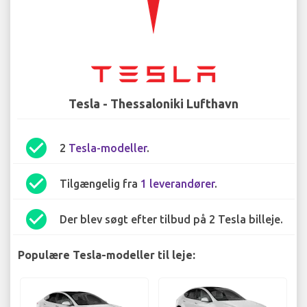
Tesla - Thessaloniki Lufthavn
check_circle
2
Tesla-modeller
.
check_circle
Tilgængelig fra
1 leverandører
.
check_circle
Der blev søgt efter tilbud på 2 Tesla billeje.
Populære Tesla-modeller til leje: