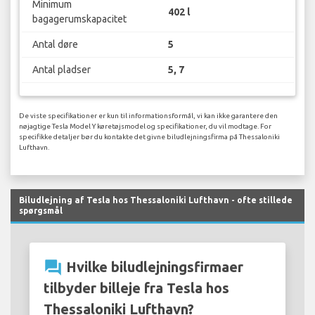
Minimum
402 l
bagagerumskapacitet
Antal døre
5
Antal pladser
5, 7
De viste specifikationer er kun til informationsformål, vi kan ikke garantere den
nøjagtige Tesla Model Y køretøjsmodel og specifikationer, du vil modtage. For
specifikke detaljer bør du kontakte det givne biludlejningsfirma på Thessaloniki
Lufthavn.
Biludlejning af Tesla hos Thessaloniki Lufthavn - ofte stillede
spørgsmål
question_answer
Hvilke biludlejningsfirmaer
tilbyder billeje fra Tesla hos
Thessaloniki Lufthavn?