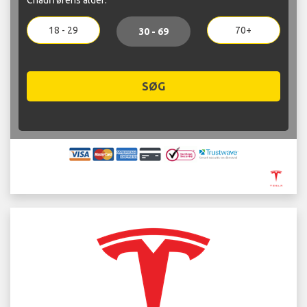
18 - 29
70+
30 - 69
SØG