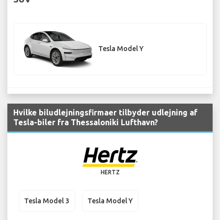
Tesla Model Y
Hvilke biludlejningsfirmaer tilbyder udlejning af
Tesla-biler fra Thessaloniki Lufthavn?
HERTZ
Tesla Model 3
Tesla Model Y