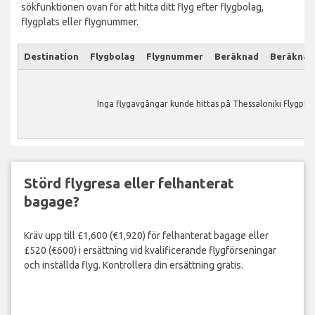
sökfunktionen ovan för att hitta ditt flyg efter flygbolag,
flygplats eller flygnummer.
Destination
Flygbolag
Flygnummer
Beräknad
Beräknad
Inga flygavgångar kunde hittas på Thessaloniki Flygplat
Störd flygresa eller felhanterat
bagage?
Kräv upp till £1,600 (€1,920) för felhanterat bagage eller
£520 (€600) i ersättning vid kvalificerande flygförseningar
och inställda flyg. Kontrollera din ersättning gratis.